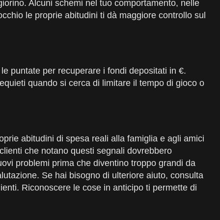
eggiorino. Alcuni schemi nel tuo comportamento, nelle
chio le proprie abitudini ti dà maggiore controllo sul
e puntate per recuperare i fondi depositati in €.
requieti quando si cerca di limitare il tempo di gioco o
rie abitudini di spesa reali alla famiglia e agli amici
I clienti che notano questi segnali dovrebbero
nuovi problemi prima che diventino troppo grandi da
lutazione. Se hai bisogno di ulteriore aiuto, consulta
lienti. Riconoscere le cose in anticipo ti permette di