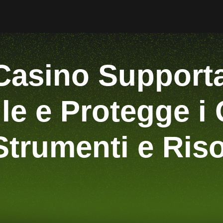
asino Supporta
e e Protegge i 
Strumenti e Ris