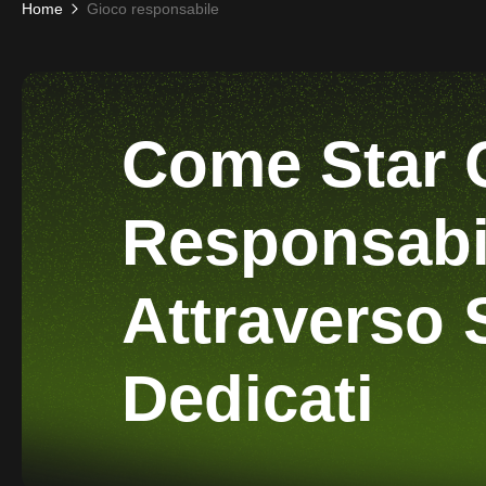
Home
Gioco responsabile
Come Star C
Responsabil
Attraverso 
Dedicati