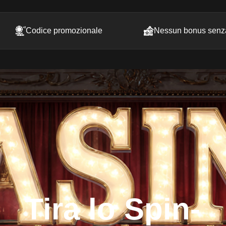
Codice promozionale
Nessun bonus senz
Tira lo Spin-