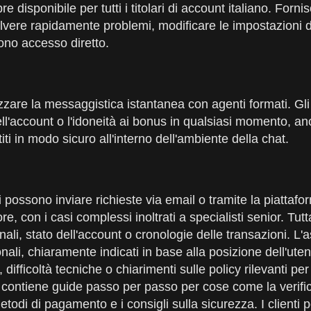
isponibile per tutti i titolari di account italiano. Forni
lvere rapidamente problemi, modificare le impostazioni d
cono accesso diretto.
zzare la messaggistica istantanea con agenti formati. Gli
ell'account o l'idoneità ai bonus in qualsiasi momento, anc
i in modo sicuro all'interno dell'ambiente della chat.
ti possono inviare richieste via email o tramite la piattaf
 con i casi complessi inoltrati a specialisti senior. Tutt
nali, stato dell'account o cronologie delle transazioni. L'
ionali, chiaramente indicati in base alla posizione dell'ut
 difficoltà tecniche o chiarimenti sulle policy rilevanti 
ontiene guide passo per passo per cose come la verifica d
i metodi di pagamento e i consigli sulla sicurezza. I cli