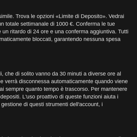
simile. Trova le opzioni «Limite di Deposito». Vedrai
o, un totale settimanale di 1000 €. Conferma le tue
 un ritardo di 24 ore e una conferma aggiuntiva. Tutti
o automaticamente bloccati, garantendo nessuna spesa
i, che di solito vanno da 30 minuti a diverse ore al
sione verrà disconnessa automaticamente quando viene
sì sai sempre quanto tempo è trascorso. Per mantenere
depositi. L'uso proattivo di queste funzioni aiuta i
a gestione di questi strumenti dell'account, i