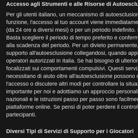
Accesso agli Strumenti e alle Risorse di Autoescl
Per gli utenti italiano, un meccanismo di autoesclusion
funzione, l'accesso al tuo account viene immediatamen
(da 24 ore a diversi mesi) o per un periodo indefinito. 
Basta scegliere il periodo di tempo preferito e conferm
alla scadenza del periodo. Per un divieto permanente, d
supporto all'autoesclusione collegandosi, quando approp
operatori autorizzati in Italia. Se hai bisogno di ulterio
focalizzati sui comportamenti compulsivi. Questi servi
necessitano di aiuto oltre all'autoesclusione possono 
l'accesso o discutere altri modi per controllare la si
importante per noi e adottiamo un approccio personaliz
nazionali e le istruzioni passo per passo sono facilment
piattaforme online. Se pensi di poter perdere il control
partecipanti.
Diversi Tipi di Servizi di Supporto per i Giocatori