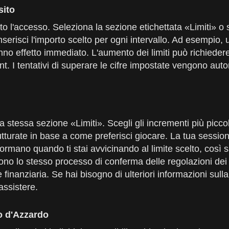
sito
o l'accesso. Seleziona la sezione etichettata «Limiti» o 
. Inserisci l'importo scelto per ogni intervallo. Ad esempi
nno effetto immediato. L'aumento dei limiti può richiedere
account. I tentativi di superare le cifre impostate vengon
a stessa sezione «Limiti». Scegli gli incrementi più piccol
rutturate in base a come preferisci giocare. La tua ses
informano quando ti stai avvicinando al limite scelto, co
guono lo stesso processo di conferma delle regolazioni dei 
e finanziaria. Se hai bisogno di ulteriori informazioni sull
assistere.
o d'Azzardo