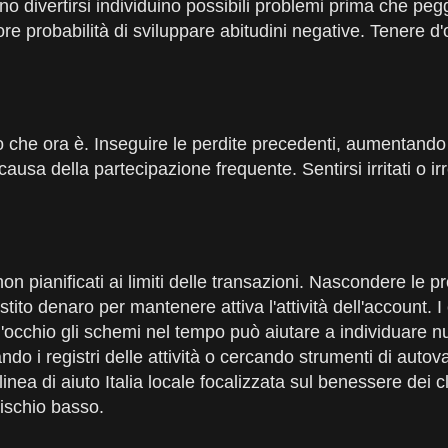
liono divertirsi individuino possibili problemi prima che p
 probabilità di sviluppare abitudini negative. Tenere d'oc
che ora è. Inseguire le perdite precedenti, aumentando l
causa della partecipazione frequente. Sentirsi irritati o ir
pianificati ai limiti delle transazioni. Nascondere le prop
stito denaro per mantenere attiva l'attività dell'account. 
d'occhio gli schemi nel tempo può aiutare a individuare 
do i registri delle attività o cercando strumenti di autova
inea di aiuto Italia locale focalizzata sul benessere dei c
rischio basso.