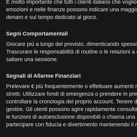
È molto importante che tutti i clienti italiano che vog
emozioni e nelle finanze possono indicare una maggiore
denaro e sul tempo dedicato al gioco.
Segni Comportamentali
Giocare più a lungo del previsto, dimenticando spesso 
Trascurare le responsabilità di routine o le relazioni a 
saltare una sessione.
Segnali di Allarme Finanziari
Prelevare € più frequentemente o effettuare aumenti non 
stretti. Utilizzare fondi di emergenza o prendere in pre
controllare la cronologia del proprio account. Tenere 
gestire. Gli utenti possono agire rapidamente consultan
le funzioni di autoesclusione disponibili o chiama una l
partecipare con fiducia e divertimento mantenendo il 